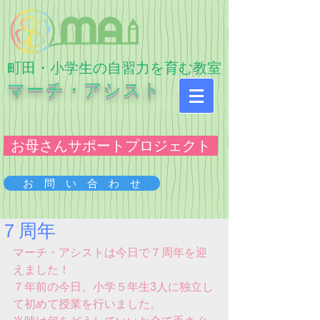
​町田・小学生の自習力を育む教室
マーチ・アシスト
お母さんサポートプロジェクト
お 問 い 合 わ せ
７周年
マーチ・アシストは今日で７周年を迎
えました！
７年前の今日、小学５年生3人に独立し
て初めて授業を行いました。