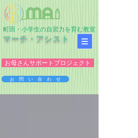
​町田・小学生の自習力を育む教室
マーチ・アシスト
お母さんサポートプロジェクト
お 問 い 合 わ せ