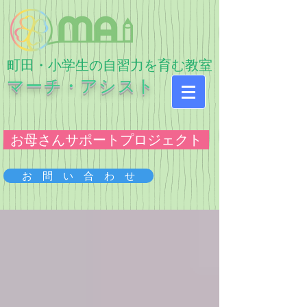
​町田・小学生の自習力を育む教室
マーチ・アシスト
お母さんサポートプロジェクト
お 問 い 合 わ せ